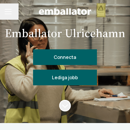
Byt språk
KARRIÄRMENY
Emballator Ulricehamn
Connecta
Lediga jobb
Skrolla för mer innehåll